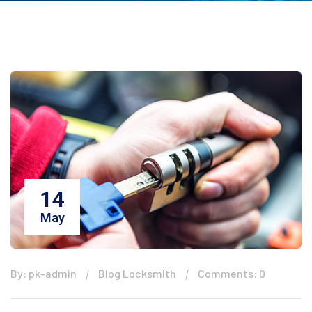
14
May
By: pk-admin
Blog Locksmith
Comments: 0