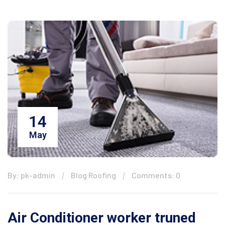
14
May
By: pk-admin
Blog Roofing
Comments: 0
Air Conditioner worker truned