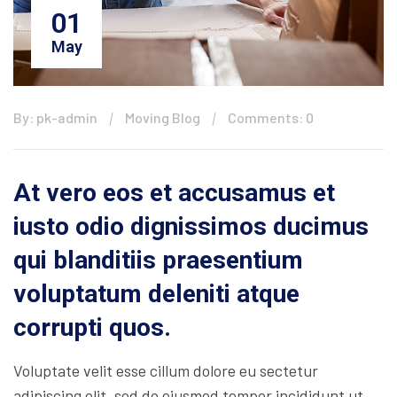
01
May
By: pk-admin
Moving Blog
Comments: 0
At vero eos et accusamus et
iusto odio dignissimos ducimus
qui blanditiis praesentium
voluptatum deleniti atque
corrupti quos.
Voluptate velit esse cillum dolore eu sectetur
adipiscing elit, sed do eiusmod tempor incididunt ut